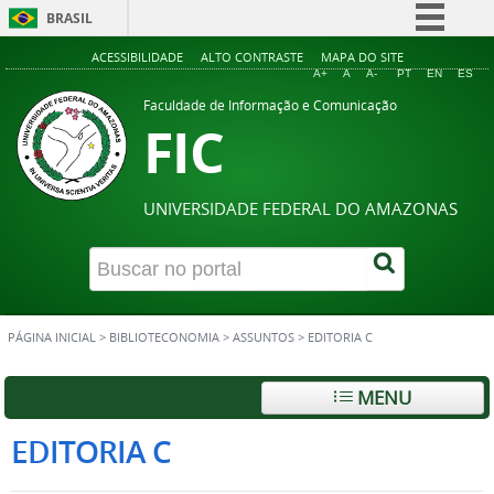
BRASIL
Simplifique!
ACESSIBILIDADE
ALTO CONTRASTE
MAPA DO SITE
A+
A
A-
PT
EN
ES
Comunica BR
Faculdade de Informação e Comunicação
FIC
Participe
Acesso à informação
Legislação
UNIVERSIDADE FEDERAL DO AMAZONAS
Canais
PÁGINA INICIAL
>
BIBLIOTECONOMIA
>
ASSUNTOS
>
EDITORIA C
MENU
EDITORIA C