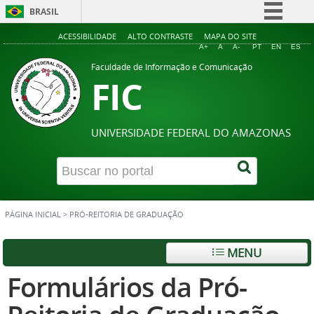
BRASIL
Simplifique!
ACESSIBILIDADE
ALTO CONTRASTE
MAPA DO SITE
A+
A
A-
PT
EN
ES
Comunica BR
Faculdade de Informação e Comunicação
FIC
Participe
Acesso à informação
Legislação
UNIVERSIDADE FEDERAL DO AMAZONAS
Canais
PÁGINA INICIAL
>
PRÓ-REITORIA DE GRADUAÇÃO
MENU
Formulários da Pró-