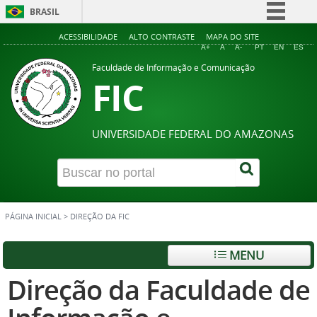
BRASIL
Simplifique!
ACESSIBILIDADE
ALTO CONTRASTE
MAPA DO SITE
A+
A
A-
PT
EN
ES
Comunica BR
Faculdade de Informação e Comunicação
FIC
Participe
Acesso à informação
Legislação
UNIVERSIDADE FEDERAL DO AMAZONAS
Canais
PÁGINA INICIAL
>
DIREÇÃO DA FIC
MENU
Direção da Faculdade de