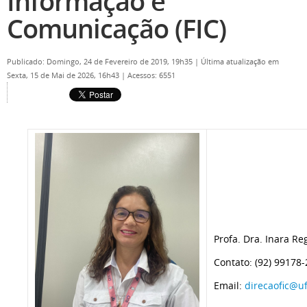
Informação e
Comunicação (FIC)
Publicado: Domingo, 24 de Fevereiro de 2019, 19h35
|
Última atualização em
Sexta, 15 de Mai de 2026, 16h43
|
Acessos: 6551
Profa. Dra. Inara Re
Contato: (92) 99178-
Email:
direcaofic@u