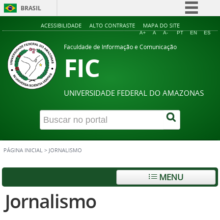
BRASIL
Simplifique!
ACESSIBILIDADE
ALTO CONTRASTE
MAPA DO SITE
A+
A
A-
PT
EN
ES
Comunica BR
Faculdade de Informação e Comunicação
FIC
Participe
Acesso à informação
Legislação
UNIVERSIDADE FEDERAL DO AMAZONAS
Canais
PÁGINA INICIAL
>
JORNALISMO
MENU
Jornalismo