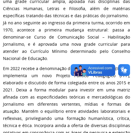
uma grade curricular ampla, apoiada nas disciplinas das
Ciências Humanas, Letras e Filosofia, além de matérias
específicas tratando das técnicas e das práticas do jornalismo.
Já no ano seguinte ao ingresso da primeira turma, ocorrido em
1970, acontece a primeira mudança estrutural: passa a
denominar-se Curso de Comunicação Social – Habilitação
Jornalismo, e é aprovada uma nova grade curricular para
atender ao Currículo Mínimo determinado pelo Conselho
Nacional de Educação.
Em 2022 recebe a denominação de Curso de Jornalismo (IH46) e
implementa um novo Projeto Político Pedagógico (PPP),
elaborado e discutido de forma colegiada entre os anos 2015 e
2021. Deixa a forma modular para investir em uma matriz
afinada com as especificidades teóricas e mercadológicas do
Jornalismo em diferentes vertentes, mídias e formas de
atuação. Mantém o equilíbrio entre atividades laboratoriais e
reflexivas, privilegiando uma formação humanística, crítica,
técnica e ética. Incorpora ainda a oferta de diversas disciplinas
optativas em consonância com as áreas de pesquisa e extensão