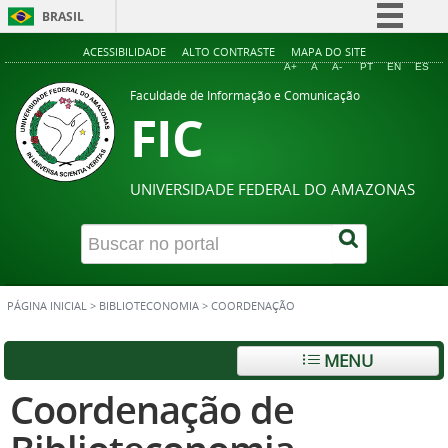
BRASIL
Simplifique!
ACESSIBILIDADE
ALTO CONTRASTE
MAPA DO SITE
A+
A
A-
PT
EN
ES
Comunica BR
Faculdade de Informação e Comunicação
FIC
Participe
Acesso à informação
Legislação
UNIVERSIDADE FEDERAL DO AMAZONAS
Canais
PÁGINA INICIAL
>
BIBLIOTECONOMIA
>
COORDENAÇÃO
MENU
Coordenação de