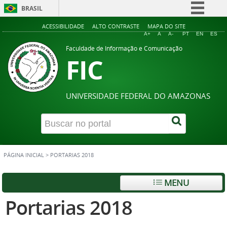
BRASIL
Simplifique!
ACESSIBILIDADE
ALTO CONTRASTE
MAPA DO SITE
A+
A
A-
PT
EN
ES
Comunica BR
Faculdade de Informação e Comunicação
FIC
Participe
Acesso à informação
Legislação
UNIVERSIDADE FEDERAL DO AMAZONAS
Canais
PÁGINA INICIAL
>
PORTARIAS 2018
MENU
Portarias 2018