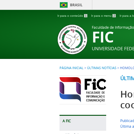
BRASIL
Ir para o conteúdo
1
Ir para o menu
2
Ir para a
Faculdade de Informaçã
FIC
UNIVERSIDADE FE
PÁGINA INICIAL
>
ÚLTIMAS NOTÍCIAS
>
HOMOLOG
ÚLTI
Ho
co
Publica
A FIC
Última 