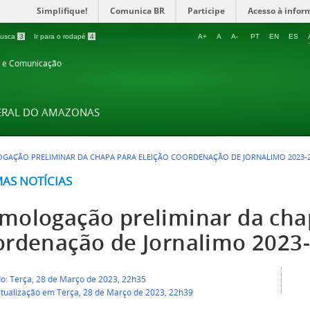
Simplifique!
Comunica BR
Participe
Acesso à infor
 busca
3
Ir para o rodapé
4
A+
A
A-
PT
EN
ES
o e Comunicação
DERAL DO AMAZONAS
AÇÃO PRELIMINAR DA CHAPA PARA ELEIÇÃO COORDENAÇÃO DE JORNALIMO 2023-
MAS NOTÍCIAS
mologação preliminar da chap
ordenação de Jornalimo 2023
do: Terça, 28 de Março de 2023, 22h35
atualização em Terça, 28 de Março de 2023, 22h39