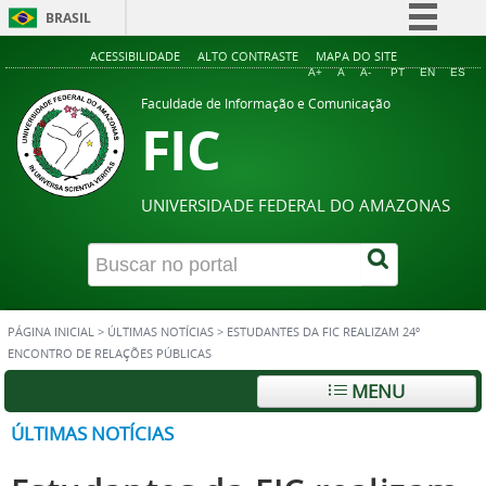
BRASIL
Simplifique!
ACESSIBILIDADE
ALTO CONTRASTE
MAPA DO SITE
A+
A
A-
PT
EN
ES
Comunica BR
Faculdade de Informação e Comunicação
FIC
Participe
Acesso à informação
Legislação
UNIVERSIDADE FEDERAL DO AMAZONAS
Canais
PÁGINA INICIAL
>
ÚLTIMAS NOTÍCIAS
>
ESTUDANTES DA FIC REALIZAM 24º
ENCONTRO DE RELAÇÕES PÚBLICAS
MENU
ÚLTIMAS NOTÍCIAS