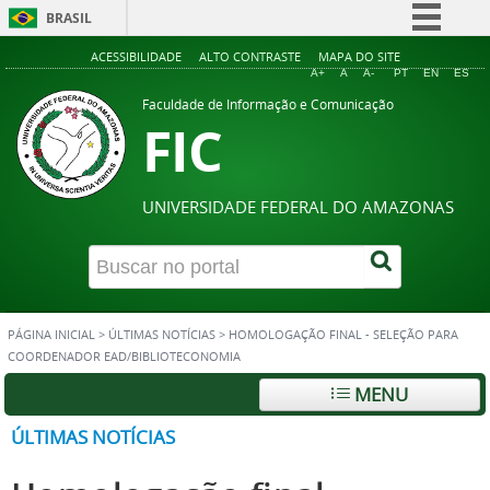
BRASIL
Simplifique!
ACESSIBILIDADE
ALTO CONTRASTE
MAPA DO SITE
A+
A
A-
PT
EN
ES
Comunica BR
Faculdade de Informação e Comunicação
FIC
Participe
Acesso à informação
Legislação
UNIVERSIDADE FEDERAL DO AMAZONAS
Canais
PÁGINA INICIAL
>
ÚLTIMAS NOTÍCIAS
>
HOMOLOGAÇÃO FINAL - SELEÇÃO PARA
COORDENADOR EAD/BIBLIOTECONOMIA
MENU
ÚLTIMAS NOTÍCIAS