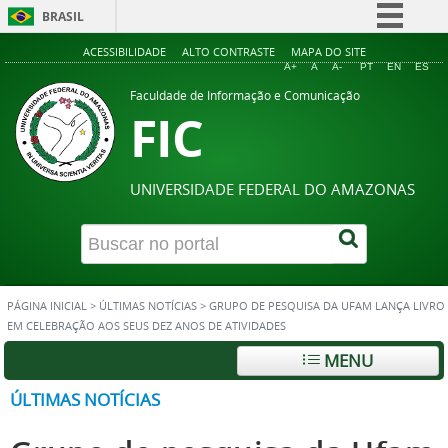
BRASIL
Simplifique!
ACESSIBILIDADE
ALTO CONTRASTE
MAPA DO SITE
A+
A
A-
PT
EN
ES
Comunica BR
Faculdade de Informação e Comunicação
FIC
Participe
Acesso à informação
Legislação
UNIVERSIDADE FEDERAL DO AMAZONAS
Canais
PÁGINA INICIAL
>
ÚLTIMAS NOTÍCIAS
>
GRUPO DE PESQUISA DA UFAM LANÇA LIVRO
EM CELEBRAÇÃO AOS SEUS DEZ ANOS DE ATIVIDADES
MENU
ÚLTIMAS NOTÍCIAS