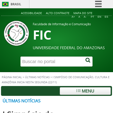
BRASIL
Simplifique!
ACESSIBILIDADE
ALTO CONTRASTE
MAPA DO SITE
A+
A
A-
PT
EN
ES
Comunica BR
Faculdade de Informação e Comunicação
FIC
Participe
Acesso à informação
Legislação
UNIVERSIDADE FEDERAL DO AMAZONAS
Canais
PÁGINA INICIAL
>
ÚLTIMAS NOTÍCIAS
>
I SIMPÓSIO DE COMUNICAÇÃO, CULTURA E
AMAZÔNIA INICIA NESTA SEGUNDA (22/11)
MENU
ÚLTIMAS NOTÍCIAS