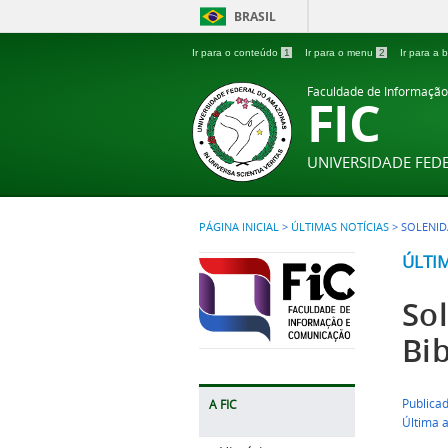
BRASIL
Ir para o conteúdo
1
Ir para o menu
2
Ir para a
Faculdade de Informaçã
FIC
UNIVERSIDADE FE
PÁGINA INICIAL
>
ÚLTIMAS NOTÍCIAS
>
SOLENID
ÚLTI
So
Bi
Publica
A FIC
Última 