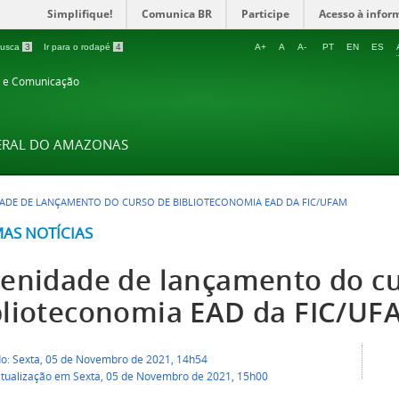
Simplifique!
Comunica BR
Participe
Acesso à infor
 busca
3
Ir para o rodapé
4
A+
A
A-
PT
EN
ES
o e Comunicação
DERAL DO AMAZONAS
ADE DE LANÇAMENTO DO CURSO DE BIBLIOTECONOMIA EAD DA FIC/UFAM
MAS NOTÍCIAS
lenidade de lançamento do c
blioteconomia EAD da FIC/UF
do: Sexta, 05 de Novembro de 2021, 14h54
atualização em Sexta, 05 de Novembro de 2021, 15h00