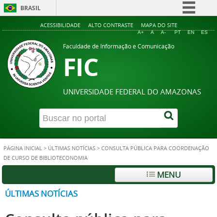
BRASIL
Simplifique!
ACESSIBILIDADE
ALTO CONTRASTE
MAPA DO SITE
A+
A
A-
PT
EN
ES
Comunica BR
Faculdade de Informação e Comunicação
FIC
Participe
Acesso à informação
Legislação
UNIVERSIDADE FEDERAL DO AMAZONAS
Canais
PÁGINA INICIAL
>
ÚLTIMAS NOTÍCIAS
>
CONSULTA PÚBLICA PARA COORDENAÇÃO
DE CURSO DE BIBLIOTECONOMIA
MENU
ÚLTIMAS NOTÍCIAS