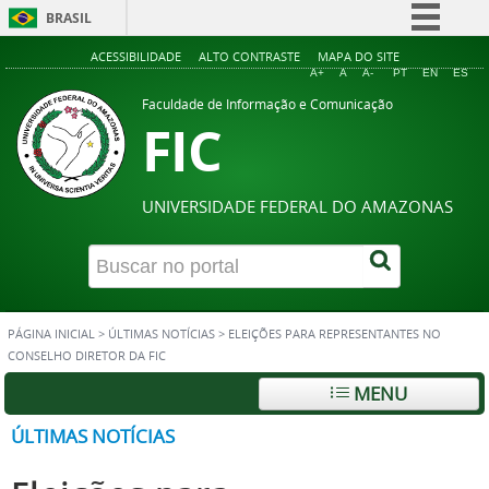
BRASIL
Simplifique!
ACESSIBILIDADE
ALTO CONTRASTE
MAPA DO SITE
A+
A
A-
PT
EN
ES
Comunica BR
Faculdade de Informação e Comunicação
FIC
Participe
Acesso à informação
Legislação
UNIVERSIDADE FEDERAL DO AMAZONAS
Canais
PÁGINA INICIAL
>
ÚLTIMAS NOTÍCIAS
>
ELEIÇÕES PARA REPRESENTANTES NO
CONSELHO DIRETOR DA FIC
MENU
ÚLTIMAS NOTÍCIAS